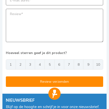
Hoeveel sterren geef je dit product?
1
2
3
4
5
6
7
8
9
10
Review verzenden
NIEUWSBRIEF
Blijf op de hoogte en schrijf je in voor onze nieuwsbrief.